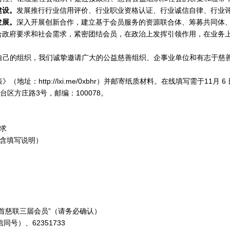
建设。
发展推行行业信用评价、行业职业资格认证、行业诚信自律、行业
发展。
深入开展创新合作，建立基于会员服务的资源联合体、筹募共同体
合政府要求和社会需求，紧密团结会员，在政治上发挥引领作用，在业务
自己的组织，我们诚挚邀请广大的公益慈善组织、企事业单位和有志于慈
http://lxi.me/0xbhr
）
并邮寄纸质材料。在线填写需于
11
月
6
区方庄路3号，邮编：100078。
求
（含填写说明）
“首慈联三届会员”（请务必确认）
微信同号）、62351733